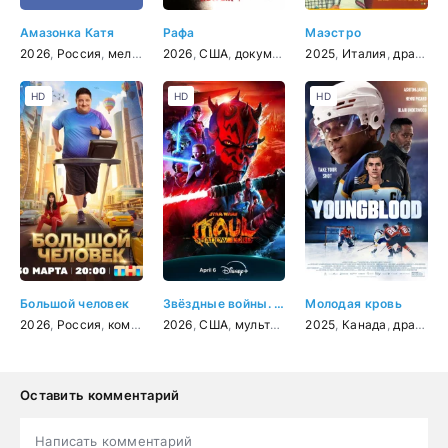
Амазонка Катя
Рафа
Маэстро
2026
,
Россия
,
мелодрама
2026
,
США
,
документальный
2025
,
,
Италия
биография
,
драма
,
спор
,
к
HD
HD
HD
Большой человек
Звёздные войны. Дарт Мол: Повелитель теней
Молодая кровь
2026
,
Россия
,
комедия
2026
,
США
,
мультфильм
2025
,
фантастика
,
Канада
,
,
боевик
драма
,
,
м
Оставить комментарий
Написать комментарий