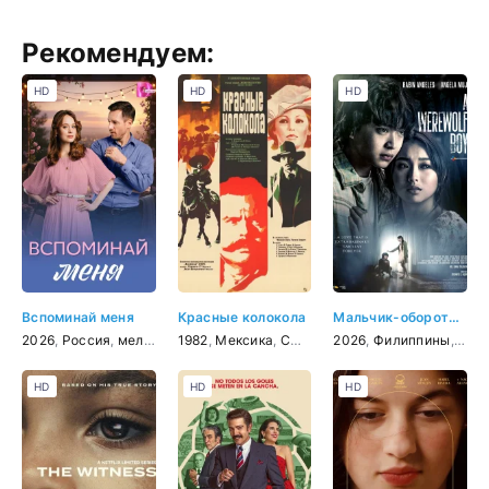
Рекомендуем:
HD
HD
HD
Вспоминай меня
Красные колокола
Мальчик-оборотень
2026
,
Россия
,
мелодрама
1982
,
Мексика
,
СССР
,
Италия
2026
,
Филиппины
,
драма
,
вестерн
,
Кор
HD
HD
HD