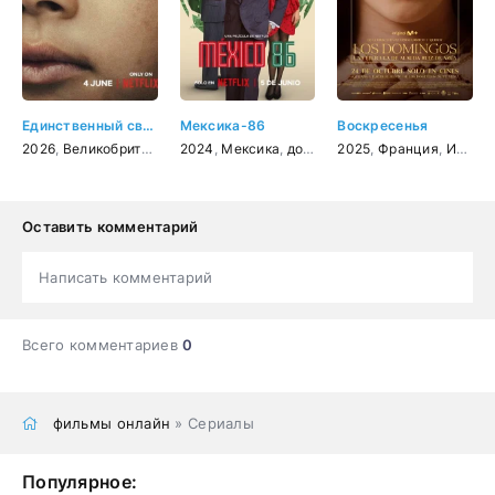
Единственный свидетель
Мексика-86
Воскресенья
2026
,
Великобритания
,
2024
США
,
,
драма
Мексика
,
криминал
,
документальный
2025
,
Франция
,
драма
,
Испания
,
коме
Оставить комментарий
Написать комментарий
Всего комментариев
0
фильмы онлайн
» Сериалы
Популярное: