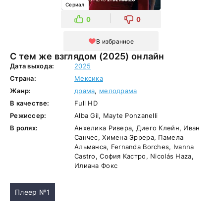
Сериал
0
0
В избранное
С тем же взглядом (2025) онлайн
Дата выхода:
2025
Страна:
Мексика
Жанр:
драма
,
мелодрама
В качестве:
Full HD
Режиссер:
Alba Gil, Mayte Ponzanelli
В ролях:
Анхелика Ривера, Диего Клейн, Иван
Санчес, Химена Эррера, Памела
Альманса, Fernanda Borches, Ivanna
Castro, София Кастро, Nicolás Haza,
Илиана Фокс
Плеер №1