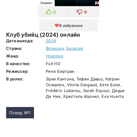
Сериал
0
0
В избранное
Клуб убийц (2024) онлайн
Дата выхода:
2024
Страна:
Франция
,
Бельгия
Жанр:
триллер
В качестве:
Full HD
Режиссер:
Рено Бертран
В ролях:
Эрик Кантона, Тифен Давьо, Катрин
Осмален, Vinnie Dargaud, Кэти Боке,
Frédéric Lubansu, Sarah Espour, Дидье
Де Нек, Кристель Корнил, Eva Huerta
Плеер №1