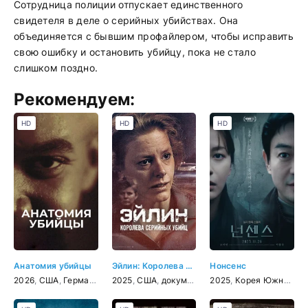
Сотрудница полиции отпускает единственного
свидетеля в деле о серийных убийствах. Она
объединяется с бывшим профайлером, чтобы исправить
свою ошибку и остановить убийцу, пока не стало
слишком поздно.
Рекомендуем:
HD
HD
HD
Анатомия убийцы
Эйлин: Королева серийных убийц
Нонсенс
2026
,
США
,
Германия
,
документальный
2025
,
США
,
документальный
,
криминал
2025
,
,
Корея Южная
криминал
,
де