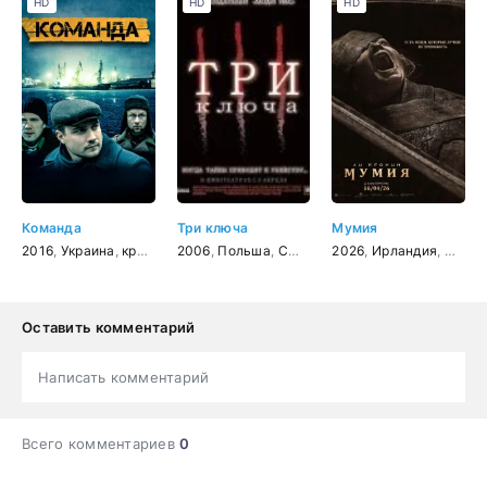
HD
HD
HD
Команда
Три ключа
Мумия
2016
,
Украина
,
криминал
2006
,
Польша
,
США
,
Великобритания
2026
,
Ирландия
,
ужасы
,
США
,
,
Оставить комментарий
Написать комментарий
Всего комментариев
0