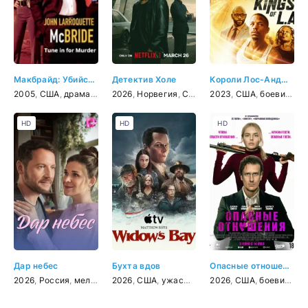
Макбрайд: Убийство в эфире
Детектив Холе
Короли Лос-Анджелеса
2005
,
США
,
драма
,
криминал
2026
,
,
Норвегия
детектив
,
США
,
детектив
2023
,
США
,
криминал
,
боевик
,
,
др
тр
HD
HD
HD
Дар небес
Бухта вдов
Опасные отношения
2026
,
Россия
,
мелодрама
2026
,
США
,
ужасы
,
драма
2026
,
комедия
,
США
,
боевик
,
тр