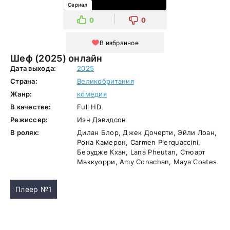
Сериал
0
0
В избранное
Шеф (2025) онлайн
Дата выхода:
2025
Страна:
Великобритания
Жанр:
комедия
В качестве:
Full HD
Режиссер:
Иэн Дэвидсон
В ролях:
Дилан Блор, Джек Дочерти, Эйли Лоан,
Рона Камерон, Carmen Pierquaccini,
Берудже Кхан, Lana Pheutan, Стюарт
Маккуорри, Amy Conachan, Maya Coates
Плеер №1