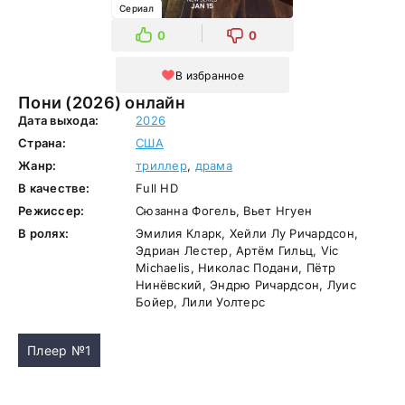
Сериал
0
0
В избранное
Пони (2026) онлайн
Дата выхода:
2026
Страна:
США
Жанр:
триллер
,
драма
В качестве:
Full HD
Режиссер:
Сюзанна Фогель, Вьет Нгуен
В ролях:
Эмилия Кларк, Хейли Лу Ричардсон,
Эдриан Лестер, Артём Гильц, Vic
Michaelis, Николас Подани, Пётр
Нинёвский, Эндрю Ричардсон, Луис
Бойер, Лили Уолтерс
Плеер №1