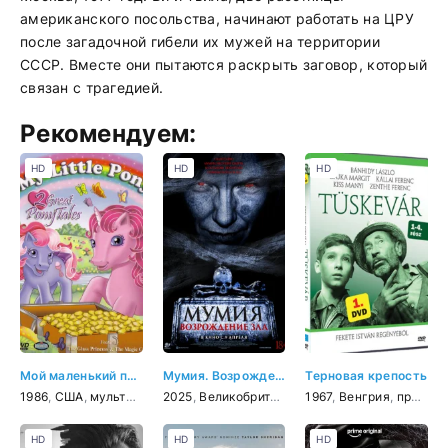
американского посольства, начинают работать на ЦРУ
после загадочной гибели их мужей на территории
СССР. Вместе они пытаются раскрыть заговор, который
связан с трагедией.
Рекомендуем:
HD
HD
HD
Мой маленький пони и друзья
Мумия. Возрождение зла
Терновая крепость
1986
,
США
,
мультфильм
2025
,
мюзикл
,
Великобритания
,
фэнтези
,
приключения
,
1967
ужасы
,
Венгрия
,
семейный
,
приключения
,
м
HD
HD
HD