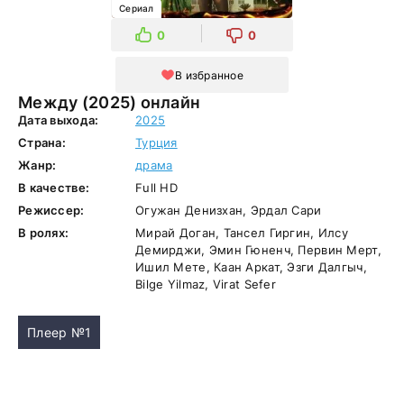
Сериал
0
0
В избранное
Между (2025) онлайн
Дата выхода:
2025
Страна:
Турция
Жанр:
драма
В качестве:
Full HD
Режиссер:
Огужан Денизхан, Эрдал Сари
В ролях:
Мирай Доган, Тансел Гиргин, Илсу
Демирджи, Эмин Гюненч, Первин Мерт,
Ишил Мете, Каан Аркат, Эзги Далгыч,
Bilge Yilmaz, Virat Sefer
Плеер №1