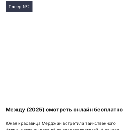
Плеер №2
Между (2025) смотреть онлайн бесплатно
Юная красавица Мерджан встретила таинственного
Атеша, когда он спас её от преследователей. А вскоре