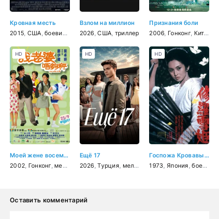
Кровная месть
Взлом на миллион
Признания боли
2015
,
США
,
боевик
,
драма
2026
,
США
,
триллер
2006
,
Гонконг
,
Китай
,
Я
HD
HD
HD
Моей жене восемнадцать
Ещё 17
Госпожа Кровавый Снег
2002
,
Гонконг
,
мелодрама
2026
,
комедия
,
Турция
,
мелодрама
1973
,
драма
,
Япония
,
боевик
,
Оставить комментарий