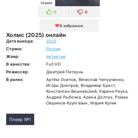
Сериал
0
0
В избранное
Холмс (2025) онлайн
Дата выхода:
2025
Страна:
Россия
Жанр:
детектив
В качестве:
Full HD
Режиссер:
Дмитрий Петрунь
В ролях:
Артём Осипов, Вячеслав Чепурченко,
Игорь Днепров, Владимир Брест,
Константин Вишневский, Карина Реука,
Андрей Рыбочка, Арина Долгих, Роман
Овшинов-Куулгазын, Мария Кулик
Плеер №1