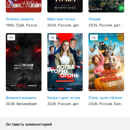
Пляска смерти
Мёртвая точка
Леший
1992
,
США
,
Россия
,
ужасы
2024
,
триллер
,
Россия
,
,
криминал
детектив
2025
,
Россия
,
детектив
HD
HD
HD
Военная машина
Когда горит огонь
Папа, купи пёсика
2026
,
Великобритания
,
2026
Австралия
,
Россия
,
Новая Зеландия
,
детектив
2026
,
мелодрама
,
,
Россия
США
,
фантастика
,
Беларусь
Оставить комментарий