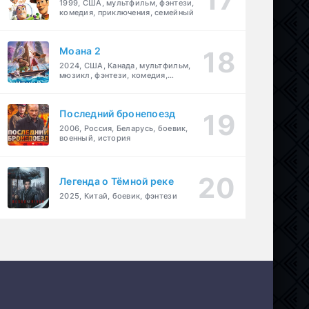
1999, США, мультфильм, фэнтези,
комедия, приключения, семейный
Моана 2
2024, США, Канада, мультфильм,
мюзикл, фэнтези, комедия,
приключения, семейный
Последний бронепоезд
2006, Россия, Беларусь, боевик,
военный, история
Легенда о Тёмной реке
2025, Китай, боевик, фэнтези