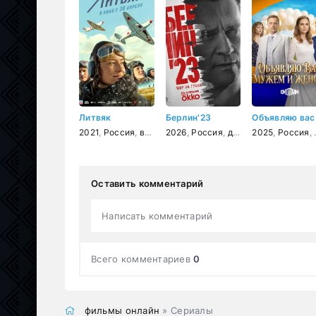
Литвяк
Берлин'23
2021
,
Россия
,
военный
2026
,
история
,
Россия
,
биография
,
детектив
2025
,
Россия
,
Оставить комментарий
Написать комментарий
Всего комментариев
0
фильмы онлайн
» Сериалы