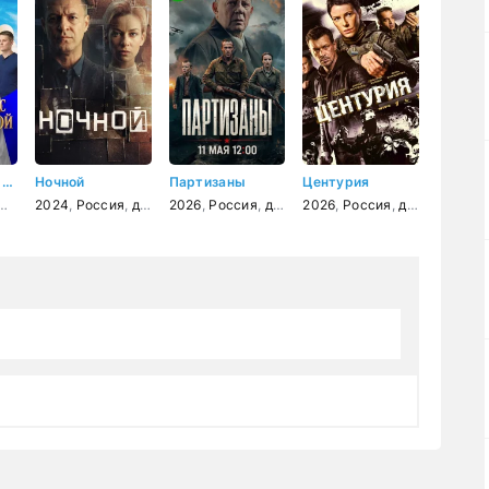
Объявляю вас мужем и женой
Ночной
Партизаны
Центурия
мелодрама
2024
,
Россия
,
детектив
2026
,
Россия
,
драма
2026
,
военный
,
Россия
,
история
,
детектив