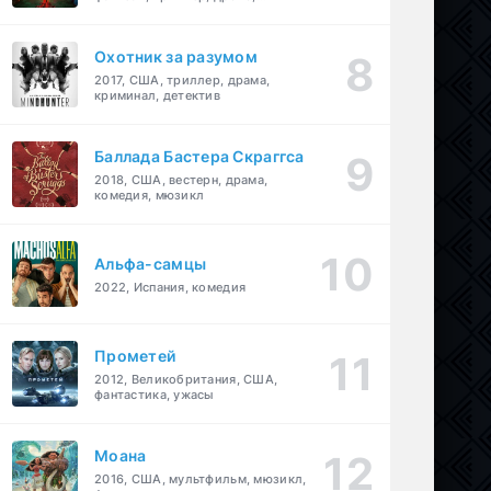
детектив
Охотник за разумом
2017, США, триллер, драма,
криминал, детектив
Баллада Бастера Скраггса
2018, США, вестерн, драма,
комедия, мюзикл
Альфа-самцы
2022, Испания, комедия
Прометей
2012, Великобритания, США,
фантастика, ужасы
Моана
2016, США, мультфильм, мюзикл,