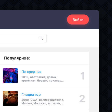
Войти
Популярное:
Посредник
2019, Австралия, драма,
криминал, боевик, триллер,
комедия
Гладиатор
2000, США, Великобритания,
Мальта, Марокко, история,
боевик, драма, приключения