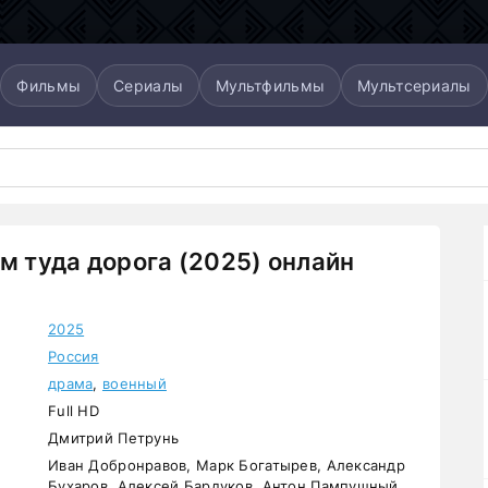
Фильмы
Сериалы
Мультфильмы
Мультсериалы
ам туда дорога (2025) онлайн
2025
Россия
драма
,
военный
Full HD
Дмитрий Петрунь
Иван Добронравов, Марк Богатырев, Александр
Бухаров, Алексей Бардуков, Антон Пампушный,