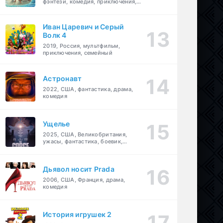
фэнтези, комедия, приключения,
семейный
Иван Царевич и Серый
Волк 4
2019, Россия, мультфильм,
приключения, семейный
Астронавт
2022, США, фантастика, драма,
комедия
Ущелье
2025, США, Великобритания,
ужасы, фантастика, боевик,
мелодрама, приключения
Дьявол носит Prada
2006, США, Франция, драма,
комедия
История игрушек 2