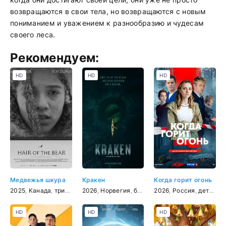
возвращаются в свои тела, но возвращаются с новым
пониманием и уважением к разнообразию и чудесам
своего леса.
Рекомендуем:
HD
HD
HD
Медвежья шкура
Кракен
Когда горит огонь
2025
,
Канада
,
триллер
2026
,
Норвегия
,
боевик
2026
,
фантастика
,
Россия
,
детектив
HD
HD
HD