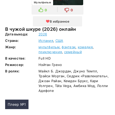
Мультфильм
0
0
В избранное
В чужой шкуре (2026) онлайн
Дата выхода:
2026
Страна:
Испания
,
США
Жанр:
мультфильм
,
фэнтези
,
комедия
,
приключения
,
семейный
В качестве:
Full HD
Режиссер:
Нэйтан Грено
В ролях:
Майкл Б. Джордан, Джуно Темпл,
Трэйси Морган, Седрик «Развлекатель»,
Джоан Райан, Кемден Брукс, Кари
Уолгрен, Táta Vega, Амбика Мод, Лолли
Адефопе
Плеер №1