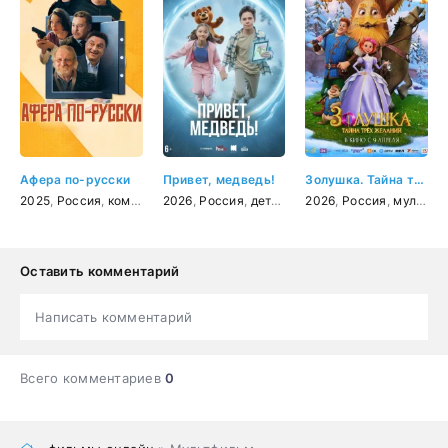
Афера по-русски
Привет, медведь!
Золушка. Тайна трёх желаний
2025
,
Россия
,
комедия
,
2026
криминал
,
Россия
,
приключения
,
детский
,
2026
семейный
,
Россия
,
мультфильм
Оставить комментарий
Написать комментарий
Всего комментариев
0