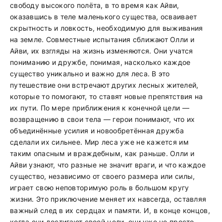
свободу высокого полёта, в то время как Айви,
оказавшись в теле маленького существа, осваивает
скрытность и ловкость, необходимую для выживания
на земле. Совместные испытания сближают Олли и
Айви, их взгляды на жизнь изменяются. Они учатся
пониманию и дружбе, понимая, насколько каждое
существо уникально и важно для леса. В это
путешествие они встречают других лесных жителей,
которые то помогают, то ставят новые препятствия на
их пути. По мере приближения к конечной цели —
возвращению в свои тела — герои понимают, что их
объединённые усилия и новообретённая дружба
сделали их сильнее. Мир леса уже не кажется им
таким опасным и враждебным, как раньше. Олли и
Айви узнают, что разные не значит враги, и что каждое
существо, независимо от своего размера или силы,
играет свою неповторимую роль в большом кругу
жизни. Это приключение меняет их навсегда, оставляя
важный след в их сердцах и памяти. И, в конце концов,
когда они достигают своей цели, они уже не просто