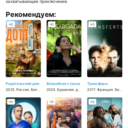
захватывающее приключение.
Рекомендуем:
HD
HD
HD
Родительский дом
Волшебная страна
Трансферы
2025
,
Россия
,
Беларусь
2024
,
комедия
,
Бразилия
,
семейный
,
драма
2017
,
Франция
,
Бельгия
HD
HD
HD