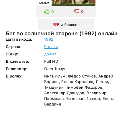
Фильм
0
0
В избранное
Бег по солнечной стороне (1992) онлайн
Дата выхода:
1992
Страна:
Россия
Жанр:
драма
В качестве:
Full HD
Режиссер:
Олег Кавун
В ролях:
Инга Ильм, Фёдор Стуков, Андрей
Барило, Елена Королёва, Леонид
Тимцуник, Тимофей Федоров,
Александр Давыдов, Владимир
Пермяков, Вячеслав Иванов, Елена
Бардина