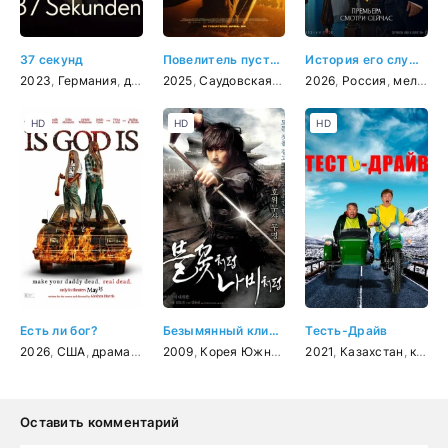
37 секунд
Повелитель пустыни
История его служанки
2023
,
Германия
,
драма
2025
,
Саудовская Аравия
2026
,
боевик
,
Россия
,
драма
,
мелодрама
,
ист
HD
HD
HD
Есть ли бог?
Безымянный клинок
Тесть-Драйв
2026
,
США
,
драма
,
детектив
2009
,
Корея Южная
,
боевик
2021
,
,
Казахстан
история
,
мелодр
,
комедия
Оставить комментарий