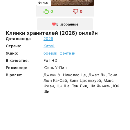
Фильм
0
0
В избранное
Клинки хранителей (2026) онлайн
Дата выхода:
2026
Страна:
Китай
Жанр:
боевик
,
фэнтези
В качестве:
Full HD
Режиссер:
Юэнь У-Пин
В ролях:
Джеки У, Николас Це, Джет Ли, Тони
Люн Ка-Фай, Вэнь Цзюньхуэй, Макс
Чжан, Цы Ша, Тун Лия, Ши Яньнэн, Юй
Ши