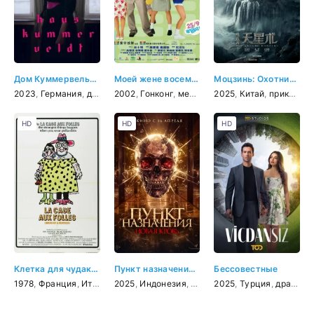
Дом Куммервельдта
Моей жене восемнадцать
Моцзинь: Охотники за легендами
2023
,
Германия
,
драма
,
2002
комедия
,
Гонконг
,
история
,
мелодрама
2025
,
комедия
,
Китай
,
приключения
HD
HD
HD
Клетка для чудаков
Пункт назначения. Новая кровь
Бессовестные
1978
,
Франция
,
Италия
,
2025
мелодрама
,
Индонезия
,
комедия
,
ужасы
2025
,
Турция
,
драма