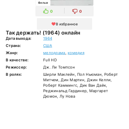
Фильм
0
0
В избранное
Так держать! (1964) онлайн
Дата выхода:
1964
Страна:
США
Жанр:
мелодрама
,
комедия
В качестве:
Full HD
Режиссер:
Дж. Ли Томпсон
В ролях:
Ширли Маклейн, Пол Ньюман, Роберт
Митчем, Дин Мартин, Джин Келли,
Роберт Каммингс, Дик Ван Дайк,
Реджинальд Гардинер, Маргарет
Дюмон, Лу Нова