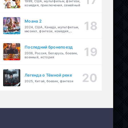
1999, США, мультфильм, фэнтези,
комедия, приключения, семейный
Моана 2
2024, США, Канада, мультфильм,
мюзикл, фэнтези, комедия,
приключения, семейный
Последний бронепоезд
2006, Россия, Беларусь, боевик,
военный, история
Легенда о Тёмной реке
2025, Китай, боевик, фэнтези