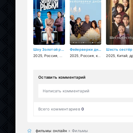
Шоу Золотой рыбки
Фейерверки днём
Шесть сестёр
2025
,
Россия
,
мелодрама
2025
,
Россия
,
комедия
2025
,
драма
,
Китай
,
драм
Оставить комментарий
Написать комментарий
Всего комментариев
0
фильмы онлайн
» Фильмы