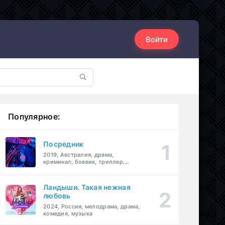
Войти
Популярное:
Посредник
2019, Австралия, драма,
криминал, боевик, триллер,
комедия
Ландыши. Такая нежная
любовь
2024, Россия, мелодрама, драма,
комедия, музыка