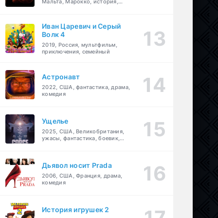
Мальта, Марокко, история,
боевик, драма, приключения
Иван Царевич и Серый
Волк 4
2019, Россия, мультфильм,
приключения, семейный
Астронавт
2022, США, фантастика, драма,
комедия
Ущелье
2025, США, Великобритания,
ужасы, фантастика, боевик,
мелодрама, приключения
Дьявол носит Prada
2006, США, Франция, драма,
комедия
История игрушек 2