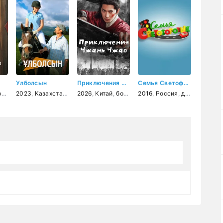
Улболсын
Приключения Чжань Чжао
Семья Светофоровых
а
2023
,
Казахстан
,
драма
2026
,
Китай
,
боевик
,
2016
фэнтези
,
Россия
,
детский