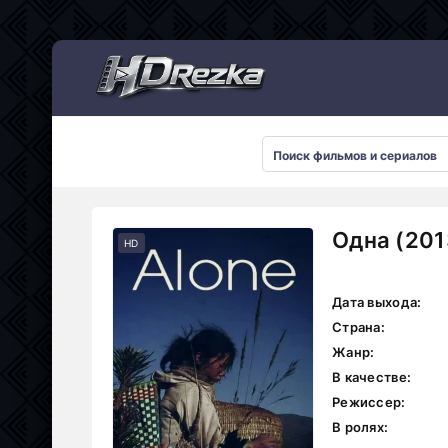
Мультсериалы
Одна (201
HD
Дата выхода:
Страна:
Жанр:
В качестве:
Режиссер:
В ролях: