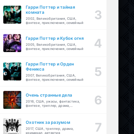
Гарри Поттер и тайная
комната
2002, Великобритания, США,
фэнтези, приключения, семейный
Гарри Поттер и Кубок огня
2005, Великобритания, США,
фэнтези, приключения, семейный
Гарри Поттер и Орден
Феникса
2007, Великобритания, США,
фэнтези, приключения, семейный
Очень странные дела
2016, США, ужасы, фантастика,
фэнтези, триллер, драма,
детектив
Охотник за разумом
2017, США, триллер, драма,
криминал, детектив