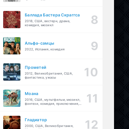
Баллада Бастера Скраггса
2018, США, вестерн, драма,
комедия, мюзикл
Альфа-самцы
2022, Испания, комедия
Прометей
2012, Великобритания, США,
фантастика, ужасы
Моана
2016, США, мультфильм, мюзикл,
фэнтези, комедия, приключения,
семейный
Гладиатор
2000, США, Великобритания,