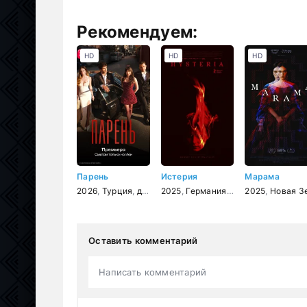
Рекомендуем:
HD
HD
HD
Парень
Истерия
Марама
2026
,
Турция
,
драма
2025
,
Германия
,
триллер
2025
,
,
драма
Новая Зеланди
Оставить комментарий
Написать комментарий