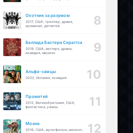
детектив
Охотник за разумом
2017, США, триллер, драма,
криминал, детектив
Баллада Бастера Скраггса
2018, США, вестерн, драма,
комедия, мюзикл
Альфа-самцы
2022, Испания, комедия
Прометей
2012, Великобритания, США,
фантастика, ужасы
Моана
2016, США, мультфильм, мюзикл,