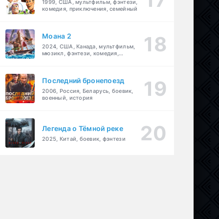
1999, США, мультфильм, фэнтези,
комедия, приключения, семейный
Моана 2
2024, США, Канада, мультфильм,
мюзикл, фэнтези, комедия,
приключения, семейный
Последний бронепоезд
2006, Россия, Беларусь, боевик,
военный, история
Легенда о Тёмной реке
одрама
,
комедия
2025, Китай, боевик, фэнтези