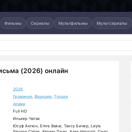
Фильмы
Сериалы
Мультфильмы
Мультсериалы
сьма (2026) онлайн
2026
Германия
,
Франция
,
Турция
драма
Full HD
Илькер Чатак
Юсуф Акгюн, Emre Bakar, Тансу Бичер, Leyla
Smyrna Cabas, Керем Джан, Азиз Чапкурт, Сиир