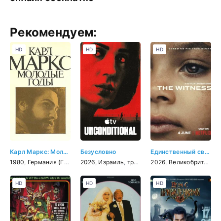
Рекомендуем:
HD
HD
HD
Карл Маркс: Молодые годы
Безусловно
Единственный свидетель
1980
,
Германия (ГДР)
,
СССР
2026
,
,
Израиль
драма
,
биография
,
триллер
2026
,
,
драма
история
,
Великобритания
,
криминал
HD
HD
HD