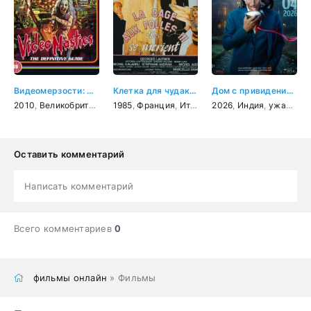
Видеомерзости: Моральная паника, цензура и видеозапись
Клетка для чудаков 3
Дом с привидениями
2010
,
Великобритания
,
1985
документальный
,
Франция
,
Италия
,
2026
мелодрама
,
Индия
,
,
комедия
ужасы
,
к
Оставить комментарий
Написать комментарий
Всего комментариев
0
фильмы онлайн
» Фильмы