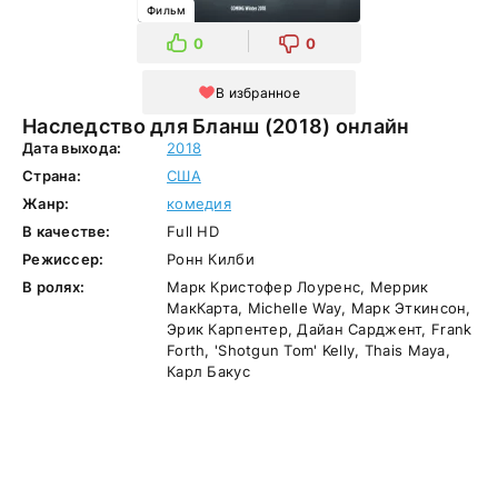
Фильм
0
0
В избранное
Наследство для Бланш (2018) онлайн
Дата выхода:
2018
Страна:
США
Жанр:
комедия
В качестве:
Full HD
Режиссер:
Ронн Килби
В ролях:
Марк Кристофер Лоуренс, Меррик
МакКарта, Michelle Way, Марк Эткинсон,
Эрик Карпентер, Дайан Сарджент, Frank
Forth, 'Shotgun Tom' Kelly, Thais Maya,
Карл Бакус