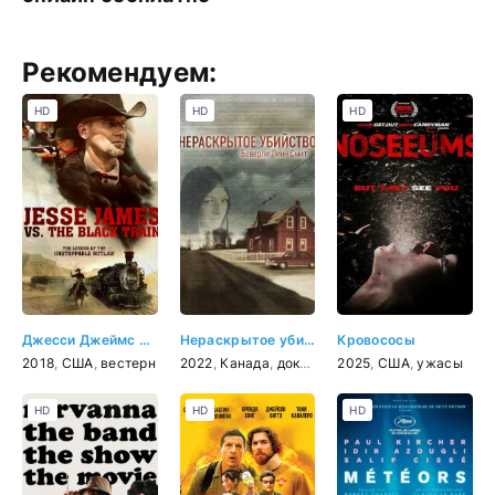
Рекомендуем:
HD
HD
HD
Джесси Джеймс против Черного Поезда
Нераскрытое убийство Беверли Линн Смит
Кровососы
2018
,
США
,
вестерн
2022
,
Канада
,
документальный
2025
,
США
,
криминал
,
ужасы
,
дет
HD
HD
HD