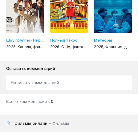
Шоу группы «Нирванна». Фильм
Полный такос
Метеоры
2025
,
Канада
,
фантастика
2026
,
комедия
,
США
,
фантастика
,
приключения
,
2025
комедия
,
Франция
,
боевик
,
драма
,
при
Оставить комментарий
Написать комментарий
Всего комментариев
0
фильмы онлайн
» Фильмы