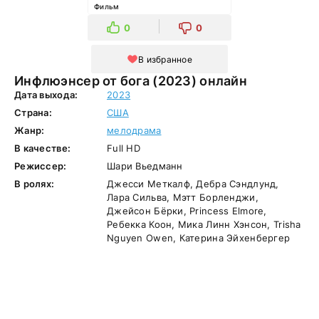
Фильм
0
0
В избранное
Инфлюэнсер от бога (2023) онлайн
Дата выхода:
2023
Страна:
США
Жанр:
мелодрама
В качестве:
Full HD
Режиссер:
Шари Вьедманн
В ролях:
Джесси Меткалф, Дебра Сэндлунд,
Лара Сильва, Мэтт Борленджи,
Джейсон Бёрки, Princess Elmore,
Ребекка Коон, Мика Линн Хэнсон, Trisha
Nguyen Owen, Катерина Эйхенбергер