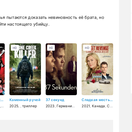
ья пытаются доказать невиновность её брата, но
йти настоящего убийцу.
HD
HD
HD
Сексуальная киллерша
Каменный ручей
37 секунд
Сладкая месть: загадка для Ханны Свенсен
драма
,
ужасы
2025
,
комедия
,
фантастика
, ,
триллер
,
триллер
2023
,
,
комедия
Германия
,
драма
2021
,
Канада
,
США
,
детекти