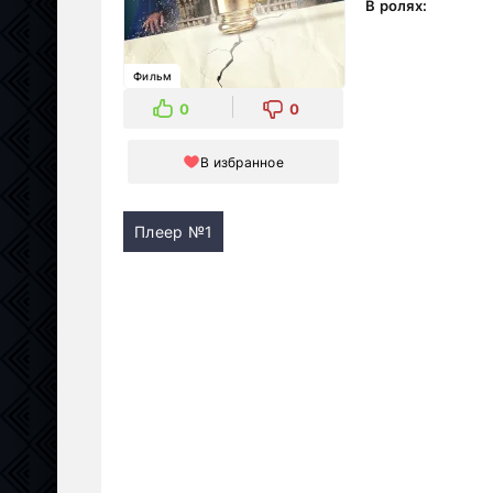
В ролях:
Фильм
0
0
В избранное
Плеер №1