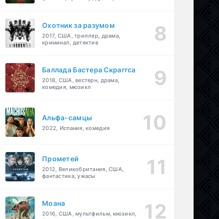
детектив
Охотник за разумом
2017, США, триллер, драма,
криминал, детектив
Баллада Бастера Скраггса
2018, США, вестерн, драма,
комедия, мюзикл
Альфа-самцы
2022, Испания, комедия
Прометей
2012, Великобритания, США,
фантастика, ужасы
Моана
2016, США, мультфильм, мюзикл,