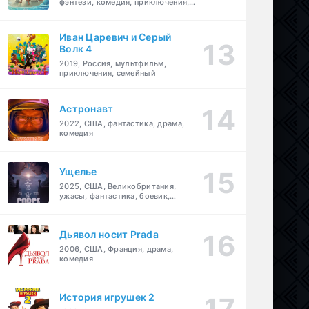
фэнтези, комедия, приключения,
семейный
Иван Царевич и Серый
Волк 4
2019, Россия, мультфильм,
приключения, семейный
Астронавт
2022, США, фантастика, драма,
комедия
Ущелье
2025, США, Великобритания,
ужасы, фантастика, боевик,
мелодрама, приключения
Дьявол носит Prada
2006, США, Франция, драма,
комедия
История игрушек 2