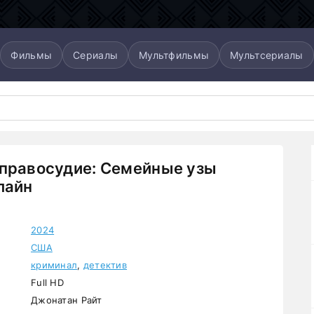
Фильмы
Сериалы
Мультфильмы
Мультсериалы
правосудие: Семейные узы
лайн
2024
США
криминал
,
детектив
Full HD
Джонатан Райт