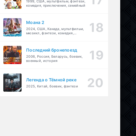
1999, США, мультфильм, фэнтези,
комедия, приключения, семейный
Моана 2
2024, США, Канада, мультфильм,
мюзикл, фэнтези, комедия,
приключения, семейный
Последний бронепоезд
2006, Россия, Беларусь, боевик,
военный, история
Легенда о Тёмной реке
2025, Китай, боевик, фэнтези
в
,
криминал
,
мелодрама