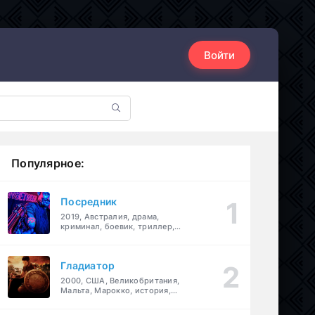
Войти
Популярное:
Посредник
2019, Австралия, драма,
криминал, боевик, триллер,
комедия
Гладиатор
2000, США, Великобритания,
Мальта, Марокко, история,
боевик, драма, приключения