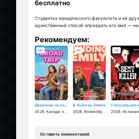
бесплатно
Студентка юридического факультета и её друз
единственный способ оправдать его имя — на
Рекомендуем:
HD
HD
HD
Девичник на колесах
В поисках Эмили
2026
,
Канада
,
комедия
2026
,
Великобритания
2008
,
США
,
Испания
,
мело
Оставить комментарий