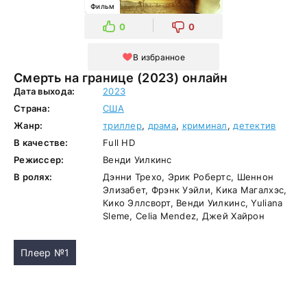
Фильм
0
0
В избранное
Смерть на границе (2023) онлайн
Дата выхода:
2023
Страна:
США
Жанр:
триллер
,
драма
,
криминал
,
детектив
В качестве:
Full HD
Режиссер:
Венди Уилкинс
В ролях:
Дэнни Трехо, Эрик Робертс, Шеннон
Элизабет, Фрэнк Уэйли, Кика Магалхэс,
Кико Эллсворт, Венди Уилкинс, Yuliana
Sleme, Celia Mendez, Джей Хайрон
Плеер №1