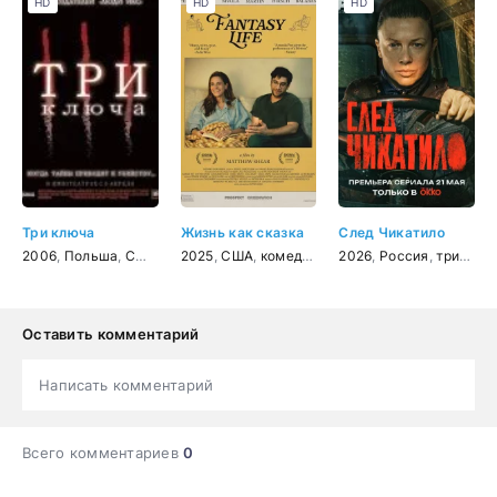
HD
HD
HD
Три ключа
Жизнь как сказка
След Чикатило
2006
,
Польша
,
США
,
Великобритания
2025
,
США
,
комедия
,
ужасы
,
триллер
2026
,
Россия
,
детектив
,
триллер
Оставить комментарий
Написать комментарий
Всего комментариев
0