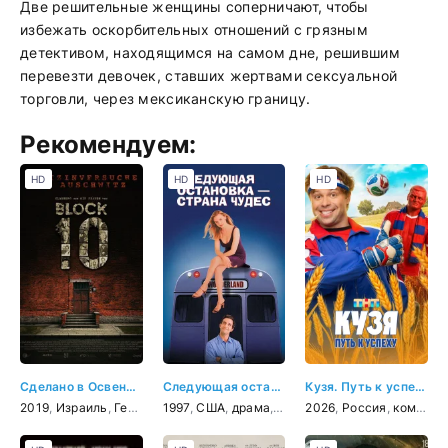
Две решительные женщины соперничают, чтобы
избежать оскорбительных отношений с грязным
детективом, находящимся на самом дне, решившим
перевезти девочек, ставших жертвами сексуальной
торговли, через мексиканскую границу.
Рекомендуем:
HD
HD
HD
Сделано в Освенциме: Нерассказанная история блока номер десять
Следующая остановка - страна чудес
Кузя. Путь к успеху
2019
,
Израиль
,
Германия
1997
,
документальный
,
США
,
драма
,
мелодрама
,
военный
2026
,
Россия
,
,
история
комедия
,
комедия