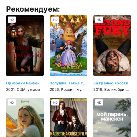
Рекомендуем:
HD
HD
HD
Призраки Рейвенвуда
Золушка. Тайна трёх желаний
За гранью ярости
2021
,
США
,
ужасы
2026
,
Россия
,
мультфильм
2019
,
фэнтези
,
Великобритания
,
HD
HD
HD