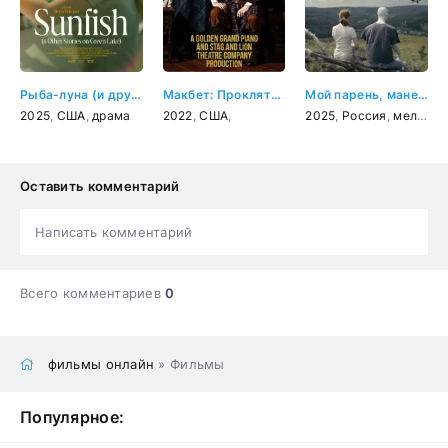
Рыба-луна (и другие истории о Грин-Лейк)
Макбет: Проклятый фильм
Мой парень, манекен
2025
,
США
,
драма
2022
,
США
,
2025
,
Россия
,
мелодрама
Оставить комментарий
Написать комментарий
Всего комментариев
0
фильмы онлайн
» Фильмы
Популярное: