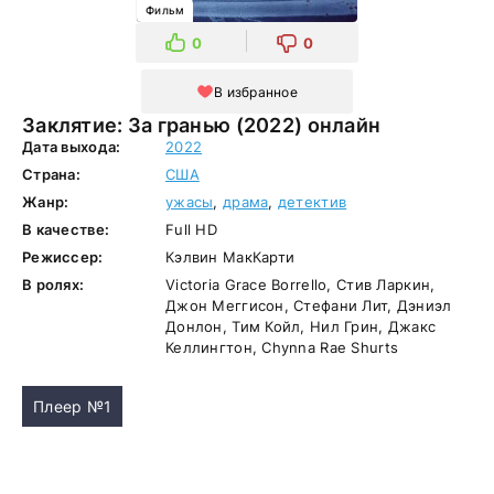
Фильм
0
0
В избранное
Заклятие: За гранью (2022) онлайн
Дата выхода:
2022
Страна:
США
Жанр:
ужасы
,
драма
,
детектив
В качестве:
Full HD
Режиссер:
Кэлвин МакКарти
В ролях:
Victoria Grace Borrello, Стив Ларкин,
Джон Меггисон, Стефани Лит, Дэниэл
Донлон, Тим Койл, Нил Грин, Джакс
Келлингтон, Chynna Rae Shurts
Плеер №1