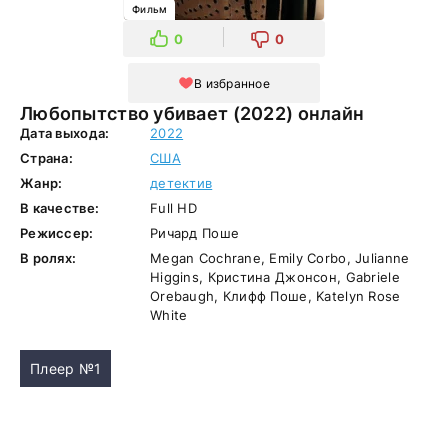
Фильм
0
0
В избранное
Любопытство убивает (2022) онлайн
Дата выхода:
2022
Страна:
США
Жанр:
детектив
В качестве:
Full HD
Режиссер:
Ричард Поше
В ролях:
Megan Cochrane, Emily Corbo, Julianne
Higgins, Кристина Джонсон, Gabriele
Orebaugh, Клифф Поше, Katelyn Rose
White
Плеер №1