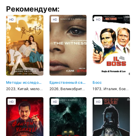
Рекомендуем:
HD
HD
HD
Методы исследования любви
Единственный свидетель
Босс
2023
,
Китай
,
мелодрама
2026
,
комедия
,
Великобритания
,
детектив
,
1973
США
,
,
Италия
драма
,
,
криминал
боевик
,
HD
HD
HD