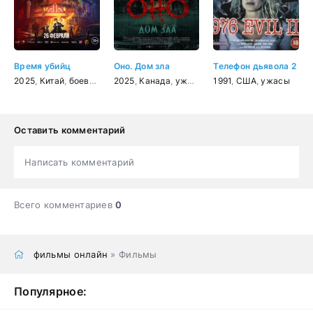
Время убийц
Оно. Дом зла
Телефон дьявола 2
2025
,
Китай
,
боевик
,
драма
2025
,
,
военный
Канада
,
,
ужасы
история
1991
,
США
,
ужасы
Оставить комментарий
Написать комментарий
Всего комментариев
0
фильмы онлайн
» Фильмы
Популярное: