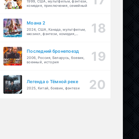
1999, США, мультфильм, фэнтези,
комедия, приключения, семейный
Моана 2
2024, США, Канада, мультфильм,
мюзикл, фэнтези, комедия,
приключения, семейный
Последний бронепоезд
2006, Россия, Беларусь, боевик,
военный, история
Легенда о Тёмной реке
2025, Китай, боевик, фэнтези
ния
,
семейный