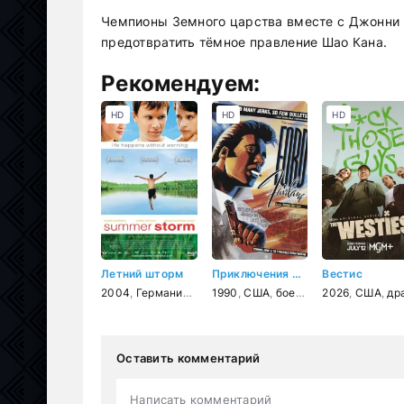
Чемпионы Земного царства вместе с Джонни К
предотвратить тёмное правление Шао Кана.
Рекомендуем:
HD
HD
HD
Летний шторм
Приключения Форда Ферлейна
Вестис
2004
,
Германия
,
драма
1990
,
мелодрама
,
США
,
боевик
,
комедия
,
комедия
2026
,
,
США
спорт
,
дете
,
драм
Оставить комментарий
Написать комментарий