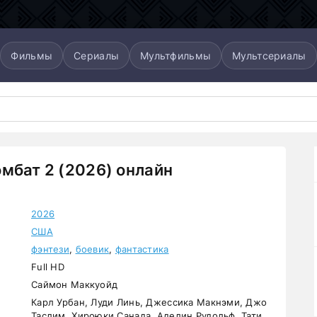
Фильмы
Сериалы
Мультфильмы
Мультсериалы
мбат 2 (2026) онлайн
2026
США
фэнтези
,
боевик
,
фантастика
Full HD
Саймон Маккуойд
Карл Урбан, Луди Линь, Джессика Макнэми, Джо
Таслим, Хироюки Санада, Аделин Рудольф, Тати