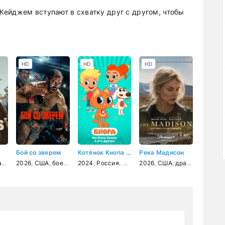
ейджем вступают в схватку друг с другом, чтобы
HD
HD
HD
Бой со зверем
Котёнок Кнопа и его друзья
Река Мадисон
ктив
а
,
,
криминал
музыка
2026
,
США
,
криминал
,
боевик
,
драма
2024
,
,
Россия
спорт
,
мультфильм
2026
,
США
,
комедия
,
драма
,
приключе