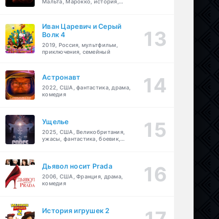
Мальта, Марокко, история,
боевик, драма, приключения
Иван Царевич и Серый
Волк 4
2019, Россия, мультфильм,
приключения, семейный
Астронавт
2022, США, фантастика, драма,
комедия
Ущелье
2025, США, Великобритания,
ужасы, фантастика, боевик,
мелодрама, приключения
Дьявол носит Prada
2006, США, Франция, драма,
комедия
История игрушек 2