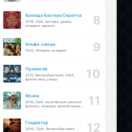
Баллада Бастера Скраггса
2018, США, вестерн, драма,
комедия, мюзикл
Альфа-самцы
2022, Испания, комедия
Прометей
2012, Великобритания, США,
фантастика, ужасы
Моана
2016, США, мультфильм, мюзикл,
фэнтези, комедия, приключения,
семейный
Гладиатор
2000, США, Великобритания,