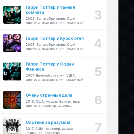
Гарри Поттер и тайная
комната
2002, Великобритания, США,
фэнтези, приключения, семейный
Гарри Поттер и Кубок огня
2005, Великобритания, США,
фэнтези, приключения, семейный
Гарри Поттер и Орден
Феникса
2007, Великобритания, США,
фэнтези, приключения, семейный
Очень странные дела
2016, США, ужасы, фантастика,
фэнтези, триллер, драма,
детектив
Охотник за разумом
2017, США, триллер, драма,
криминал, детектив