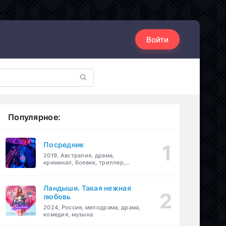
Войти
Популярное:
Посредник
2019, Австралия, драма,
криминал, боевик, триллер,
комедия
Ландыши. Такая нежная
любовь
2024, Россия, мелодрама, драма,
комедия, музыка