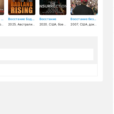
Единственный свидетель
Восстание Бэдленда
Восстание
Восстание бездельников
ия
2025
,
США
,
Австралия
,
драма
,
криминал
,
боевик
2020
,
США
,
боевик
2007
,
США
,
документальный