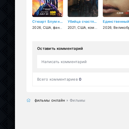
Стюарт Блум не смог спасти вселенную
Убийца счастливых часов
2026
,
США
,
фантастика
2021
,
фэнтези
,
США
,
комедия
,
комедия
2026
,
Великобритан
Оставить комментарий
Написать комментарий
Всего комментариев
0
фильмы онлайн
» Фильмы