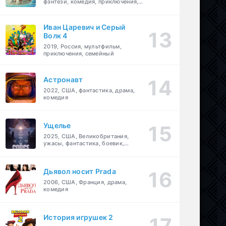
фэнтези, комедия, приключения,
семейный
Иван Царевич и Серый
Волк 4
2019, Россия, мультфильм,
приключения, семейный
Астронавт
2022, США, фантастика, драма,
комедия
Ущелье
2025, США, Великобритания,
ужасы, фантастика, боевик,
мелодрама, приключения
Дьявол носит Prada
2006, США, Франция, драма,
комедия
История игрушек 2