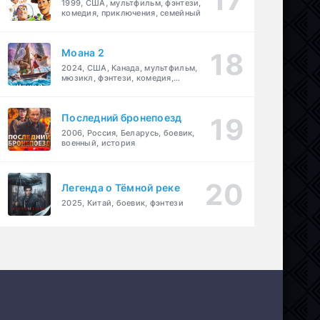
1999, США, мультфильм, фэнтези,
комедия, приключения, семейный
Моана 2
2024, США, Канада, мультфильм,
мюзикл, фэнтези, комедия,
приключения, семейный
Последний бронепоезд
2006, Россия, Беларусь, боевик,
военный, история
Легенда о Тёмной реке
2025, Китай, боевик, фэнтези