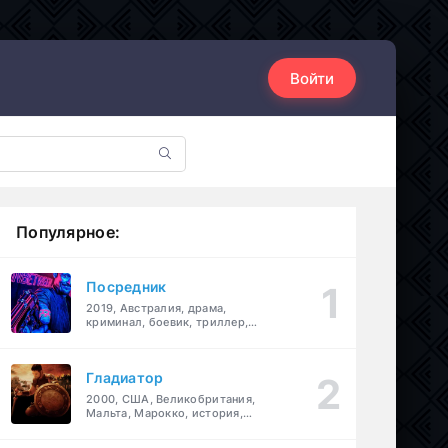
Войти
Популярное:
Посредник
2019, Австралия, драма,
криминал, боевик, триллер,
комедия
Гладиатор
2000, США, Великобритания,
Мальта, Марокко, история,
боевик, драма, приключения