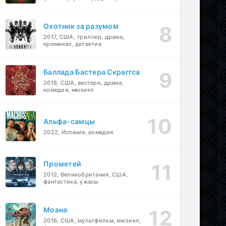
детектив
Охотник за разумом
2017, США, триллер, драма,
криминал, детектив
Баллада Бастера Скраггса
2018, США, вестерн, драма,
комедия, мюзикл
Альфа-самцы
2022, Испания, комедия
Прометей
2012, Великобритания, США,
фантастика, ужасы
Моана
2016, США, мультфильм, мюзикл,